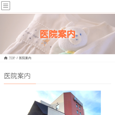
コ
ナ
藤盛医院
ン
ビ
テ
ゲ
ン
ー
ツ
シ
医院案内
へ
ョ
ス
ン
キ
に
ッ
移
プ
動
TOP
医院案内
医院案内