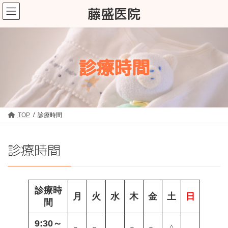
コ
ナ
藤盛医院
ン
ビ
テ
ゲ
ン
ー
ツ
シ
診療時間
へ
ョ
ス
ン
キ
に
ッ
移
プ
動
TOP
診療時間
診療時間
診療時
月
火
水
木
金
土
日
間
9:30～